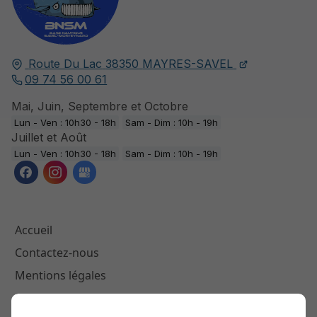
Route Du Lac
38350
MAYRES-SAVEL
09 74 56 00 61
Mai, Juin, Septembre et Octobre
Lun - Ven : 10h30 - 18h
Sam - Dim : 10h - 19h
Juillet et Août
Lun - Ven : 10h30 - 18h
Sam - Dim : 10h - 19h
Accueil
Contactez-nous
Mentions légales
Plan du site